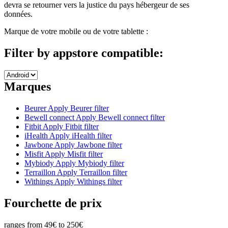
devra se retourner vers la justice du pays hébergeur de ses
données.
Marque de votre mobile ou de votre tablette :
Filter by appstore compatible:
Marques
Beurer
Apply Beurer filter
Bewell connect
Apply Bewell connect filter
Fitbit
Apply Fitbit filter
iHealth
Apply iHealth filter
Jawbone
Apply Jawbone filter
Misfit
Apply Misfit filter
Mybiody
Apply Mybiody filter
Terraillon
Apply Terraillon filter
Withings
Apply Withings filter
Fourchette de prix
ranges from 49€ to 250€