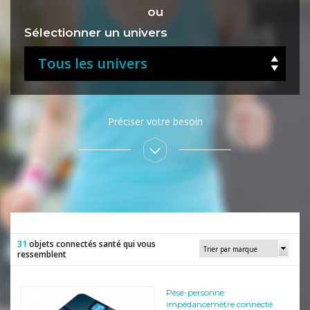
ou
Sélectionner un univers
Tous les univers
Compatibilité mobile
Préciser votre besoin
Marque de votre mobile ou
de votre tablette :
Tous
31
objets connectés santé qui vous
Trier par marque
Marques
ressemblent
Beurer
Apply
Bewell
Pèse-personne
impédancemètre connecté
Fitbit
Apply
Beurer
Garmin
Apply