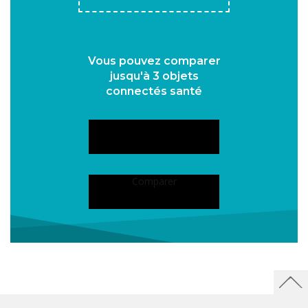
Vous pouvez comparer
jusqu'à 3 objets
connectés santé
Comparer
Souhaitez-vous
vraiment vider le
Vider le comparateur
comparateur?