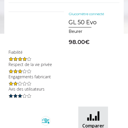
des
fabriquant
utilisateurs
filter
Glucomètre connecté
filter
GL 50 Evo
Beurer
98.00€
Fiabilité
Respect de la vie privée
Engagements fabricant
Avis des utilisateurs
Comparer